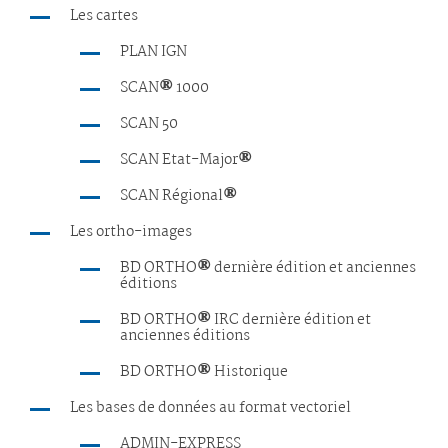
Les cartes
PLAN IGN
SCAN
®
1000
SCAN 50
SCAN Etat-Major
®
SCAN Régional
®
Les ortho-images
BD ORTHO
®
dernière édition et anciennes
éditions
BD ORTHO
®
IRC dernière édition et
anciennes éditions
BD ORTHO
®
Historique
Les bases de données au format vectoriel
ADMIN-EXPRESS