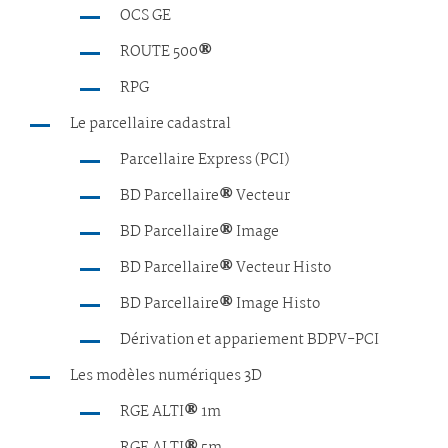
OCS GE
ROUTE 500
®
RPG
Le parcellaire cadastral
Parcellaire Express (PCI)
BD Parcellaire
®
Vecteur
BD Parcellaire
®
Image
BD Parcellaire
®
Vecteur Histo
BD Parcellaire
®
Image Histo
Dérivation et appariement BDPV-PCI
Les modèles numériques 3D
RGE ALTI
®
1m