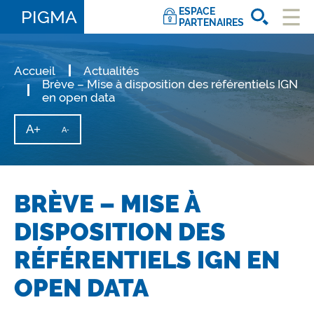
ESPACE
PIGMA
PARTENAIRES
Ouvri
le
men
Accueil
Actualités
Brève – Mise à disposition des référentiels IGN
en open data
A+
Augmenter
A-
Diminuer
la
la
taille
taille
du
texte
du
texte
BRÈVE – MISE À
DISPOSITION DES
RÉFÉRENTIELS IGN EN
OPEN DATA