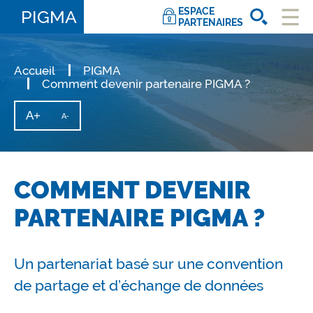
ESPACE
PIGMA
PARTENAIRES
Ouvri
le
men
Accueil
PIGMA
Comment devenir partenaire PIGMA ?
A+
Augmenter
A-
Diminuer
la
la
taille
taille
du
texte
du
texte
COMMENT DEVENIR
PARTENAIRE PIGMA ?
Un partenariat basé sur une convention
de partage et d’échange de données