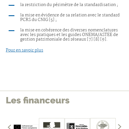
la restriction du périmètre de la standardisation ;
la mise en évidence de sa relation avec le standard
PCRS du CNIG [5] ;
la mise en cohérence des diverses nomenclatures
avec les pratiques et les guides ONEMA/ASTEE de
gestion patrimoniale des réseaux [7] [8] [9].
Pour en savoir plus
Les financeurs
édents
mbres
les
Affich
fficher