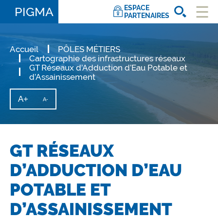
ESPACE
PIGMA
PARTENAIRES
Ouvri
le
men
Accueil
PÔLES MÉTIERS
Cartographie des infrastructures réseaux
GT Réseaux d’Adduction d’Eau Potable et
d’Assainissement
A+
Augmenter
A-
Diminuer
la
la
taille
taille
du
texte
du
texte
GT RÉSEAUX
D’ADDUCTION D’EAU
POTABLE ET
D’ASSAINISSEMENT