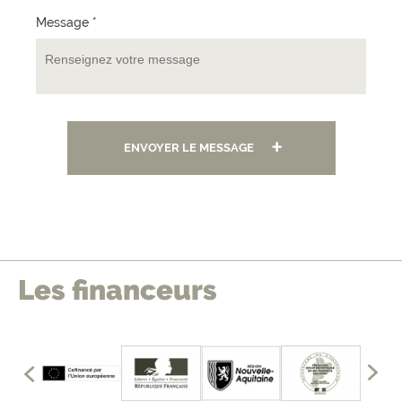
Message *
ENVOYER LE MESSAGE
Les financeurs
édents
mbres
les
Affich
fficher
les
memb