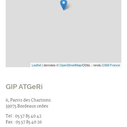
Leaflet
| données ©
OpenStreetMap
/ODbL - rendu
OSM France
GIP ATGeRi
6, Parvis des Chartrons
33075 Bordeaux cedex
Tel : 05 57 85 40 42
Fax : 05 57 85 40 26