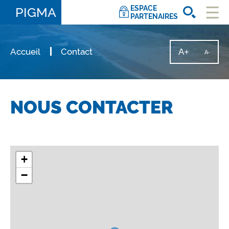
ESPACE
PIGMA
PARTENAIRES
Ouvri
le
men
Accueil
Contact
A+
Augmente
A-
Diminu
la
la
taille
taille
du
texte
du
texte
NOUS CONTACTER
+
−