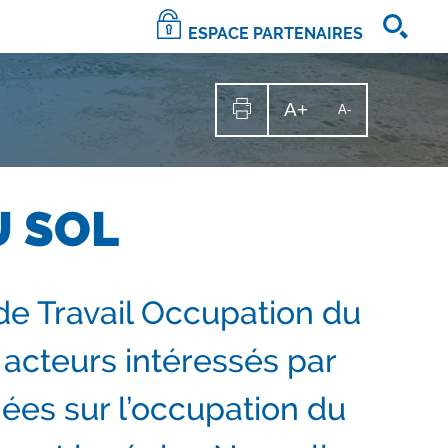
ESPACE PARTENAIRES
A+
Augmenter
A-
Diminuer
la
la
Imprimer
taille
la
taille
du
texte
page
du
texte
U SOL
de Travail Occupation du
 acteurs intéressés par
ées sur l’occupation du