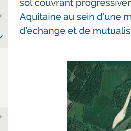
sol couvrant progressive
Aquitaine au sein d’une
d’échange et de mutualis