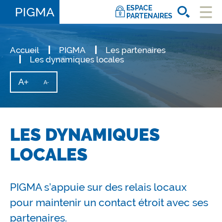
ESPACE
PIGMA
PARTENAIRES
Ouvri
le
men
Accueil
PIGMA
Les partenaires
Les dynamiques locales
A+
Augmenter
A-
Diminuer
la
la
taille
taille
du
texte
du
texte
LES DYNAMIQUES
LOCALES
PIGMA s’appuie sur des relais locaux
pour maintenir un contact étroit avec ses
partenaires.