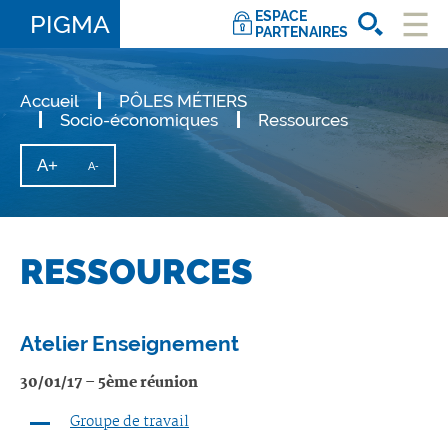
ESPACE
PIGMA
PARTENAIRES
Ouvri
le
men
Accueil
PÔLES MÉTIERS
Socio-économiques
Ressources
A+
Augmenter
A-
Diminuer
la
la
taille
taille
du
texte
du
texte
RESSOURCES
Atelier Enseignement
30/01/17 – 5ème réunion
Groupe de travail