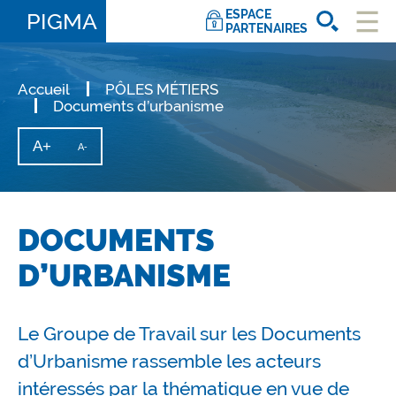
ESPACE
PIGMA
PARTENAIRES
Ouvri
le
men
Accueil
PÔLES MÉTIERS
Documents d’urbanisme
A+
Augmenter
A-
Diminuer
la
la
taille
taille
du
texte
du
texte
DOCUMENTS
D’URBANISME
Le Groupe de Travail sur les Documents
d’Urbanisme rassemble les acteurs
intéressés par la thématique en vue de