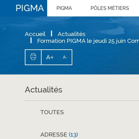
PIGMA
PIGMA
PÔLES MÉTIERS
Accueil
Actualités
Formation PIGMA le jeudi 25 juin Co
A+
Augmenter
A-
Diminuer
la
la
Imprimer
taille
la
taille
du
texte
page
du
texte
Actualités
TOUTES
ADRESSE
(13)