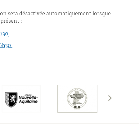
ption sera désactivée automatiquement lorsque
 présent :
h30,
16h30.
Afficher
les
membres
précédents