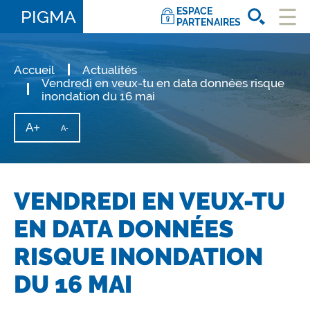
ESPACE
PIGMA
PARTENAIRES
Ouvri
le
men
Accueil
Actualités
Vendredi en veux-tu en data données risque
inondation du 16 mai
A+
Augmenter
A-
Diminuer
la
la
taille
taille
du
texte
du
texte
VENDREDI EN VEUX-TU
EN DATA DONNÉES
RISQUE INONDATION
DU 16 MAI