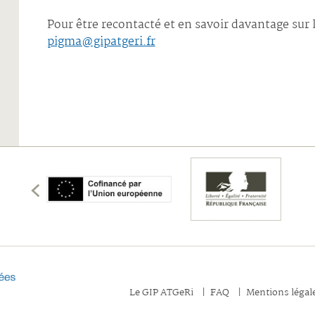
Pour être recontacté et en savoir davantage sur
pigma@gipatgeri.fr
écédents
membres
les
Afficher
Le GIP ATGeRi
FAQ
Mentions légal