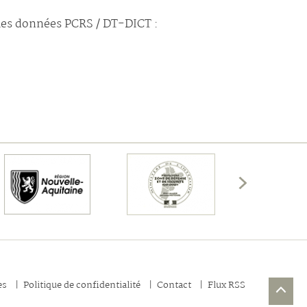
 les données PCRS / DT-DICT :
Afficher
les
membres
précédents
es
Politique de confidentialité
Contact
Flux RSS