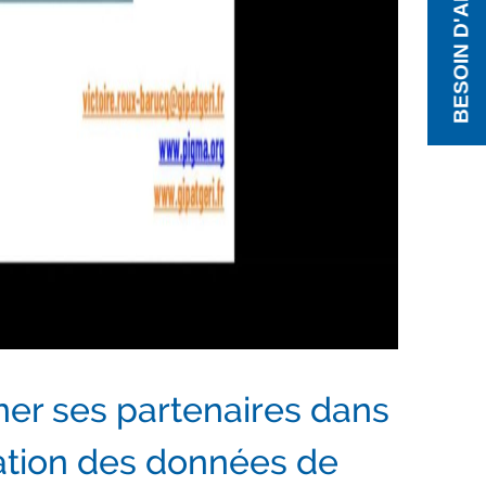
BESOIN D'AIDE ?
er ses partenaires dans
isation des données de