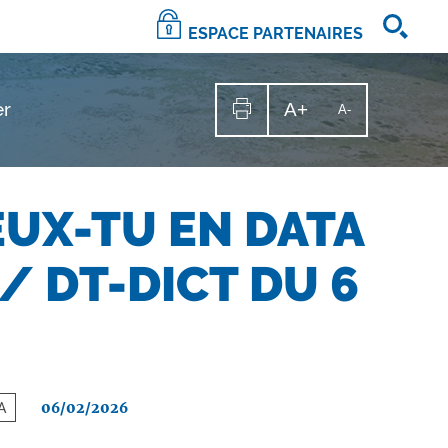
ESPACE PARTENAIRES
er
A+
Augmenter
A-
Diminuer
la
la
Imprimer
taille
la
taille
du
texte
page
du
texte
EUX-TU EN DATA
/ DT-DICT DU 6
06/02/2026
TA