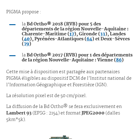
PIGMA propose :
la
Bd Ortho® 2018 (RVB) pour 5 des
départements de la région Nouvelle-Aquitaine :
Charente-Maritime (
17
), Gironde (
33
), Landes
(
40
), Pyrénées-Atlantiques (
64
) et Deux-Sèvres
(
79
)
la
Bd Ortho® 2017 (RVB) pour 1 des départements
de la région Nouvelle-Aquitaine : Vienne (
86
)
Cette mise à disposition est partagée aux partenaires
PIGMA éligibles au dispositif DCM de l’Institut national de
l’Information Géographique et Forestière (IGN).
La résolution pixel est de 50 cm/pixel.
La diffusion de la Bd Ortho® se fera exclusivement en
Lambert 93
(EPSG : 2154) et format
JPEG2000
(dalles
5km*5k).