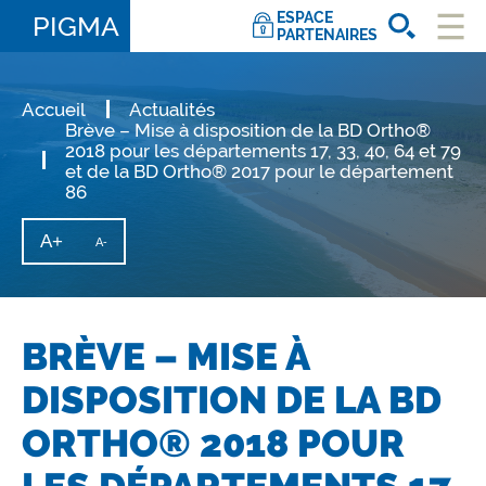
ESPACE
PIGMA
PARTENAIRES
Ouvri
le
men
Accueil
Actualités
Brève – Mise à disposition de la BD Ortho®
2018 pour les départements 17, 33, 40, 64 et 79
et de la BD Ortho® 2017 pour le département
86
A+
Augmenter
A-
Diminuer
la
la
taille
taille
du
texte
du
texte
BRÈVE – MISE À
DISPOSITION DE LA BD
ORTHO® 2018 POUR