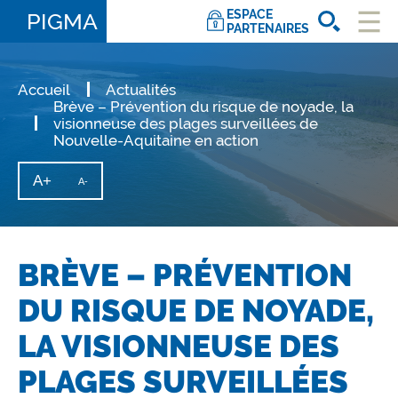
ESPACE
PIGMA
PARTENAIRES
Ouvri
le
men
Accueil
Actualités
Brève – Prévention du risque de noyade, la
visionneuse des plages surveillées de
Nouvelle-Aquitaine en action
A+
Augmenter
A-
Diminuer
la
la
taille
taille
du
texte
du
texte
BRÈVE – PRÉVENTION
DU RISQUE DE NOYADE,
LA VISIONNEUSE DES
PLAGES SURVEILLÉES