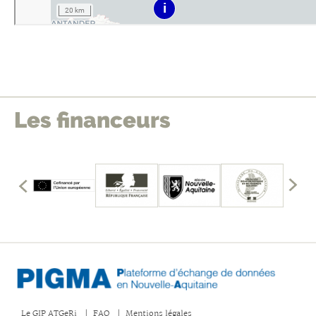
Les financeurs
édents
mbres
les
Affich
fficher
les
memb
précé
Le GIP ATGeRi
FAQ
Mentions légales