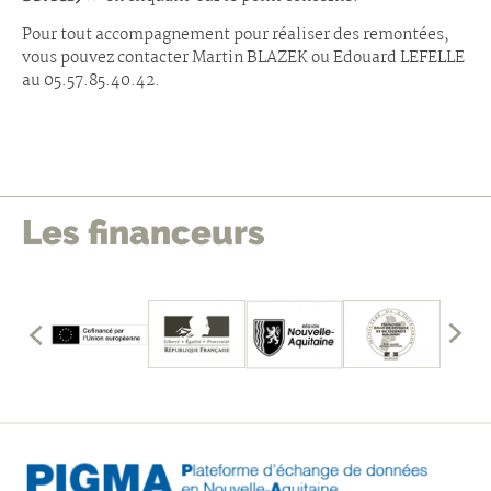
Pour tout accompagnement pour réaliser des remontées,
vous pouvez contacter Martin BLAZEK ou Edouard LEFELLE
au 05.57.85.40.42.
Les financeurs
édents
mbres
les
Affich
fficher
les
memb
précé