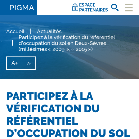
ESPACE
PIGMA
PARTENAIRES
Ouvri
le
men
Accueil
Actualités
Participez à la vérification du référentiel
d’occupation du sol en Deux-Sèvres
(millésimes « 2009 », « 2015 »)
A+
Augmenter
A-
Diminuer
la
la
taille
taille
du
texte
du
texte
PARTICIPEZ À LA
VÉRIFICATION DU
RÉFÉRENTIEL
D’OCCUPATION DU SOL