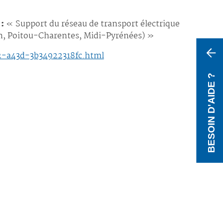
 :
« Support du réseau de transport électrique
in, Poitou-Charentes, Midi-Pyrénées) »
2-a43d-3b34922318fc.html
BESOIN D'AIDE ?