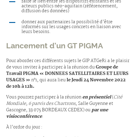
faire le lien entre les dispositifs existants et les
acteurs publics néo-aquitain (référencement,
diffusion des données)
donner aux partenaires la possibilité d’être
informés sur les usages concrets en liaison avec
leurs besoins.
Lancement d’un GT PIGMA
Pour aborder ces différents sujets le GIP ATGeRi a le plaisir
de vous inviter à participer à la réunion du
Groupe de
Travail PIGMA « DONNEES SATELLITAIRES ET LEURS
USAGES »
n°1, qui aura lieu
le Jeudi 24 Novembre 2022
de 10h à 12h.
Vous pourrez participer à la réunion
en présentiel
(
Cité
Mondiale, 6 parvis des Chartrons,
Salle Guyenne et
Gascogne, 33 075 BORDEAUX CEDEX) ou
par une
visioconférence
.
À l’ordre du jour :