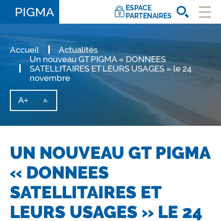
ESPACE
PIGMA
PARTENAIRES
Ouvri
le
men
Accueil
Actualités
Un nouveau GT PIGMA « DONNEES
SATELLITAIRES ET LEURS USAGES » le 24
novembre
A+
Augmenter
A-
Diminuer
la
la
taille
taille
du
texte
du
texte
UN NOUVEAU GT PIGMA
« DONNEES
SATELLITAIRES ET
LEURS USAGES » LE 24