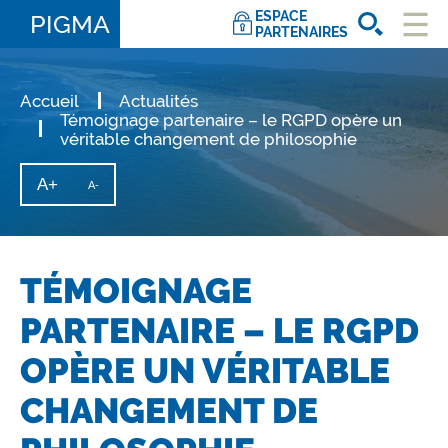
ESPACE
PIGMA
PARTENAIRES
Ouvri
le
men
Accueil
Actualités
Témoignage partenaire – le RGPD opère un
véritable changement de philosophie
A+
Augmenter
A-
Diminuer
la
la
taille
taille
du
texte
du
texte
TÉMOIGNAGE
PARTENAIRE – LE RGPD
OPÈRE UN VÉRITABLE
CHANGEMENT DE