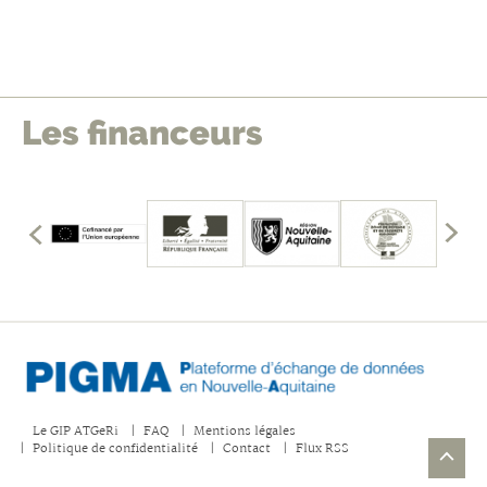
Les financeurs
édents
mbres
les
Affich
fficher
les
memb
précé
Le GIP ATGeRi
FAQ
Mentions légales
Politique de confidentialité
Contact
Flux RSS