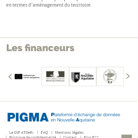
en termes d’aménagement du territoire.
Les financeurs
édents
mbres
les
Affich
fficher
les
memb
précé
Le GIP ATGeRi
FAQ
Mentions légales
Politique de confidentialité
Contact
Flux RSS