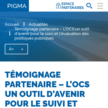
ESPACE
PIGMA
PARTENAIRES
Ouvri
le
men
Accueil
Actualités
Témoignage partenaire – L’OCS un outil
d’avenir pour le suivi et l’évaluation des
politiques publiques
A+
Augmenter
A-
Diminuer
la
la
taille
taille
du
texte
du
texte
TÉMOIGNAGE
PARTENAIRE – L’OCS
UN OUTIL D’AVENIR
POUR LE SUIVI ET