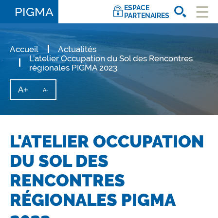
ESPACE
PIGMA
PARTENAIRES
Ouvri
le
men
Accueil
Actualités
L’atelier Occupation du Sol des Rencontres
régionales PIGMA 2023
A+
Augmenter
A-
Diminuer
la
la
taille
taille
du
texte
du
texte
L'ATELIER OCCUPATION
DU SOL DES
RENCONTRES
RÉGIONALES PIGMA