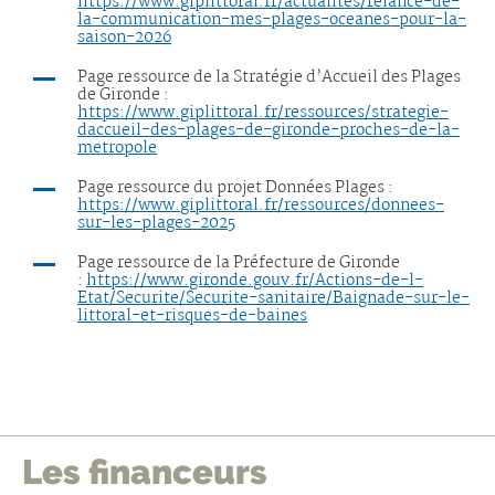
https://www.giplittoral.fr/actualites/relance-de-
la-communication-mes-plages-oceanes-pour-la-
saison-2026
Page ressource de la Stratégie d’Accueil des Plages
de Gironde :
https://www.giplittoral.fr/ressources/strategie-
daccueil-des-plages-de-gironde-proches-de-la-
metropole
Page ressource du projet Données Plages :
https://www.giplittoral.fr/ressources/donnees-
sur-les-plages-2025
Page ressource de la Préfecture de Gironde
:
https://www.gironde.gouv.fr/Actions-de-l-
Etat/Securite/Securite-sanitaire/Baignade-sur-le-
littoral-et-risques-de-baines
Les financeurs