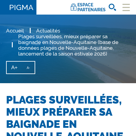
ESPACE
PIGMA
PARTENAIRES
Ouvri
le
men
Accueil
Actualités
Plages surveillées, mieux préparer sa
baignade en Nouvelle-Aquitaine (base de
données plages de Nouvelle-Aquitaine,
lancement de la saison estivale 2026)
A+
Augmenter
A-
Diminuer
la
la
taille
taille
du
texte
du
texte
PLAGES SURVEILLÉES,
MIEUX PRÉPARER SA
BAIGNADE EN