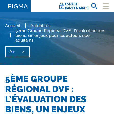
ESPACE
PIGMA
PARTENAIRES
Ouvri
le
men
Accueil
Actualités
5ème Groupe Régional DVF : l’évaluation des
biens, un enjeux pour les acteurs néo-
aquitains
A+
Augmenter
A-
Diminuer
la
la
taille
taille
du
texte
du
texte
5ÈME GROUPE
RÉGIONAL DVF :
L’ÉVALUATION DES
BIENS, UN ENJEUX