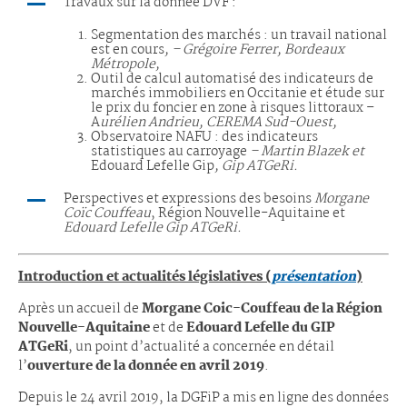
Travaux sur la donnée DVF :
Segmentation des marchés : un travail national
est en cours
, – Grégoire Ferrer, Bordeaux
Métropole,
Outil de calcul automatisé des indicateurs de
marchés immobiliers en Occitanie et étude sur
le prix du foncier en zone à risques littoraux –
A
urélien Andrieu, CEREMA Sud-Ouest,
Observatoire NAFU : des indicateurs
statistiques au carroyage
– Martin Blazek et
Edouard Lefelle Gip
, Gip ATGeRi.
Perspectives et expressions des besoins
Morgane
Coïc Couffeau
, Région Nouvelle-Aquitaine et
Edouard Lefelle Gip ATGeRi.
Introduction et actualités législatives (
présentation
)
Après un accueil de
Morgane Coic-Couffeau de la Région
Nouvelle-Aquitaine
et de
Edouard Lefelle du GIP
ATGeRi
, un point d’actualité a concernée en détail
l’
ouverture de la donnée en avril 2019
.
Depuis le 24 avril 2019, la DGFiP a mis en ligne des données