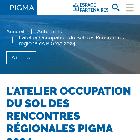
ESPACE
PIGMA
PARTENAIRES
Ouvri
le
men
Accueil
Actualités
L’atelier Occupation du Sol des Rencontres
régionales PIGMA 2024
A+
Augmenter
A-
Diminuer
la
la
taille
taille
du
texte
du
texte
L'ATELIER OCCUPATION
DU SOL DES
RENCONTRES
RÉGIONALES PIGMA