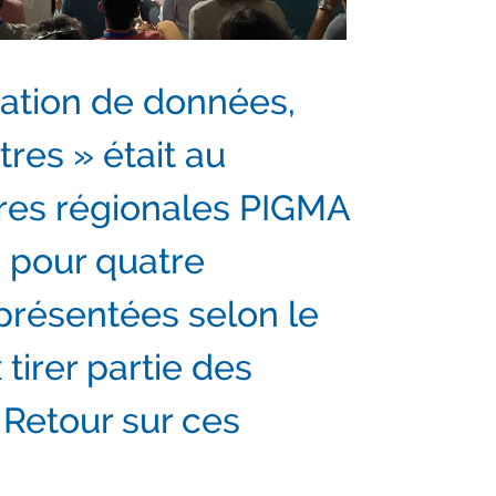
sation de données,
res » était au
es régionales PIGMA
s pour quatre
présentées selon le
irer partie des
 Retour sur ces