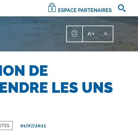
ESPACE PARTENAIRES
A+
Augmenter
A-
Diminuer
la
la
Imprimer
taille
la
taille
du
texte
page
du
texte
ION DE
ENDRE LES UNS
01/07/2023
OUTES