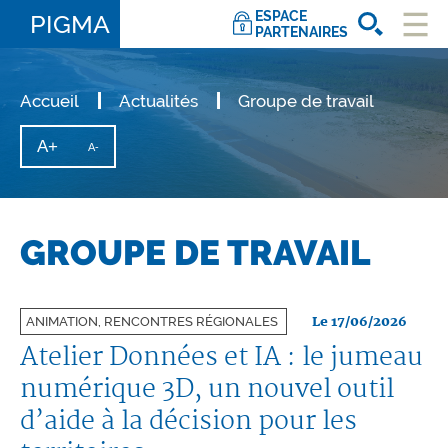
ESPACE
PIGMA
PARTENAIRES
Ouvri
le
men
Accueil
Actualités
Groupe de travail
A+
Augmenter
A-
Diminuer
la
la
taille
taille
du
texte
du
texte
GROUPE DE TRAVAIL
Le 17/06/2026
ANIMATION, RENCONTRES RÉGIONALES
Atelier Données et IA : le jumeau
numérique 3D, un nouvel outil
d’aide à la décision pour les