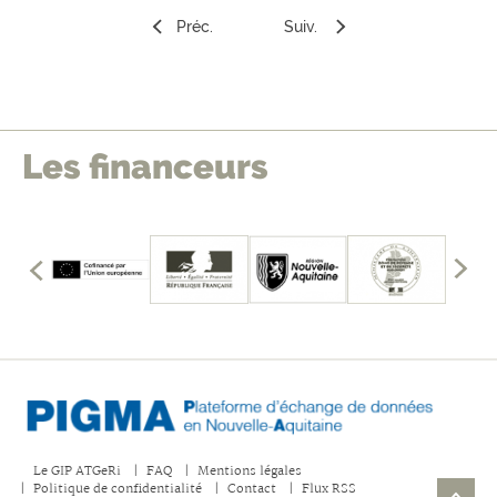
Préc.
Suiv.
Les financeurs
édents
mbres
les
Affich
fficher
les
memb
précé
Le GIP ATGeRi
FAQ
Mentions légales
Politique de confidentialité
Contact
Flux RSS