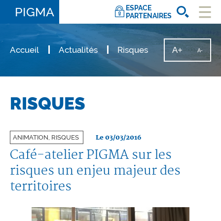
ESPACE
PIGMA
PARTENAIRES
Ouvri
le
men
Accueil
Actualités
Risques
A+
Augmente
A-
Diminu
la
la
taille
taille
du
texte
du
texte
RISQUES
Le 03/03/2016
ANIMATION, RISQUES
Café-atelier PIGMA sur les
risques un enjeu majeur des
territoires