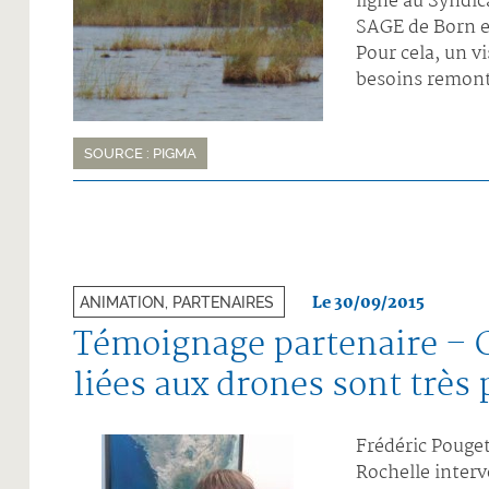
ligne au Syndic
SAGE de Born e
Pour cela, un vi
besoins remonté
SOURCE : PIGMA
Le 30/09/2015
ANIMATION, PARTENAIRES
Témoignage partenaire – C
liées aux drones sont très
Frédéric Pouget
Rochelle interv