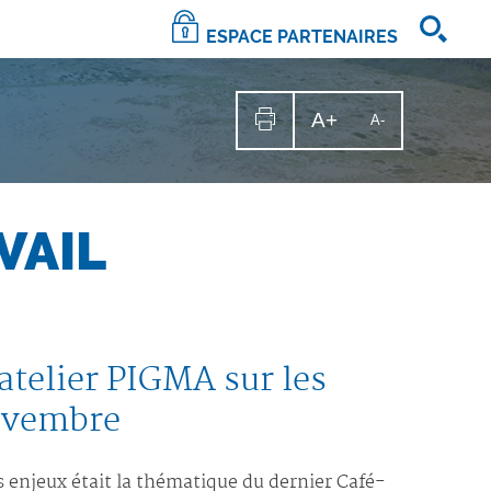
ESPACE PARTENAIRES
A+
Augmenter
A-
Diminuer
la
la
Imprimer
taille
la
taille
du
texte
page
du
texte
VAIL
atelier PIGMA sur les
novembre
s enjeux était la thématique du dernier Café-