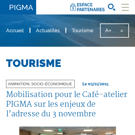
ESPACE
PIGMA
PARTENAIRES
Ouvri
le
men
Accueil
Actualités
Tourisme
A+
Augmente
A-
Diminu
la
la
taille
taille
du
texte
du
texte
TOURISME
Le 03/11/2015
ANIMATION, SOCIO-ÉCONOMIQUE
Mobilisation pour le Café-atelier
PIGMA sur les enjeux de
l’adresse du 3 novembre